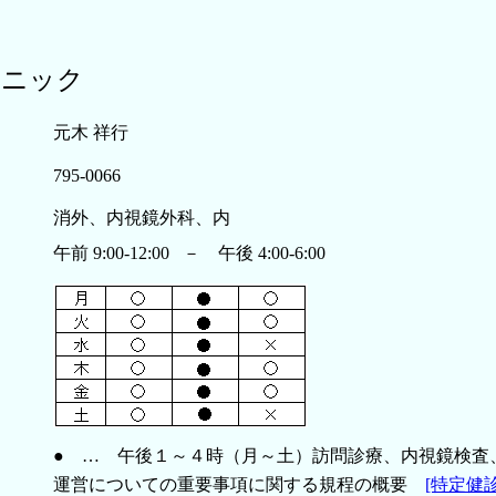
リニック
元木 祥行
795-0066
消外、内視鏡外科、内
午前 9:00-12:00 － 午後 4:00-6:00
● … 午後１～４時（月～土）訪問診療、内視鏡検査
運営についての重要事項に関する規程の概要
[特定健診