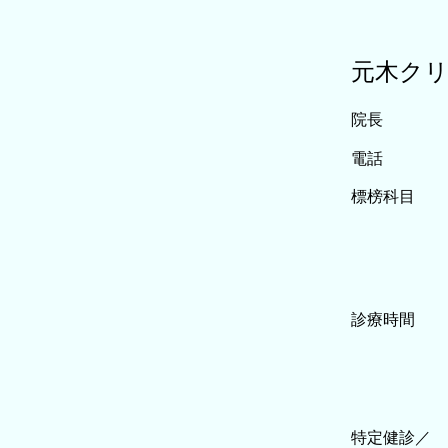
元木ク
院長
電話
標榜科目
診療時間
特定健診／