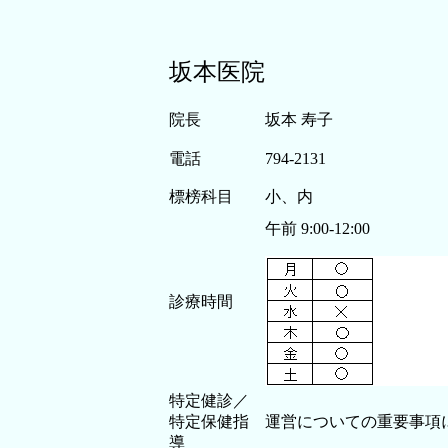
坂本医院
院長
坂本 寿子
電話
794-2131
標榜科目
小、内
午前 9:00-12:00
診療時間
特定健診／
特定保健指
運営についての重要事
導