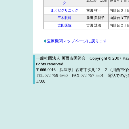
波江野 茂彦
緑台４丁目
ク
まえだクリニック
前田 祐一
向陽台３丁
三木眼科
前田 美智子
向陽台３丁
吉田医院
吉田 謙治
向陽台２丁
医療機関マップページに戻ります
一般社団法人 川西市医師会
Copyright © 2007 Kawa
rights reserved.
〒666-0016 兵庫県川西市中央町12－２（川西
TEL 072-759-6950 FAX 072-757-5301 電
17:00