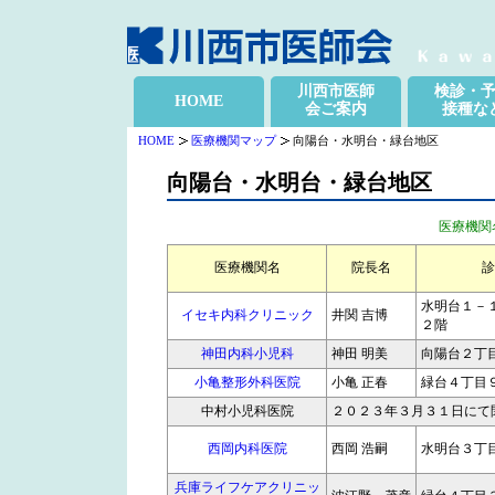
川西市医師
検診・
HOME
会ご案内
接種な
HOME
医療機関マップ
向陽台・水明台・緑台地区
向陽台・水明台・緑台地区
医療機関
医療機関名
院長名
診
水明台１－
イセキ内科クリニック
井関 吉博
２階
神田内科小児科
神田 明美
向陽台２丁
小亀整形外科医院
小亀 正春
緑台４丁目
中村小児科医院
２０２３年３月３１日にて
西岡内科医院
西岡 浩嗣
水明台３丁
兵庫ライフケアクリニッ